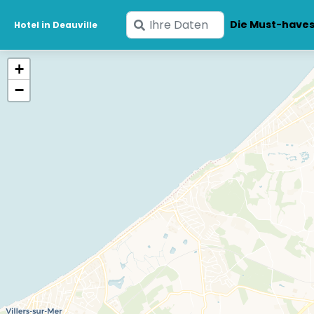
Geben
Die Must-have
Hotel in Deauville
Sie
Ihre
+
Daten
−
ein