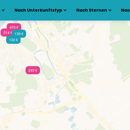
s
Nach Unterkunftstyp
Nach Sternen
Nac
420 €
314 €
139 €
130 €
245 €