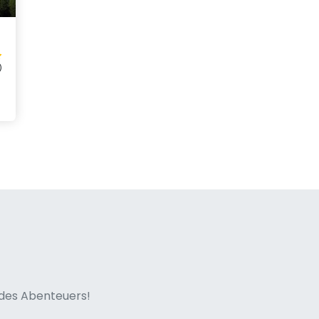
)
ne italian
n des Abenteuers!