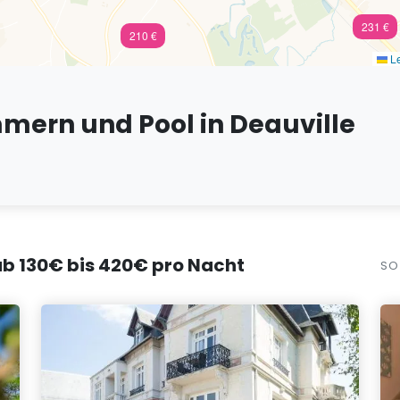
231 €
210 €
Le
mmern und Pool in Deauville
 ab 130€ bis 420€ pro Nacht
SO