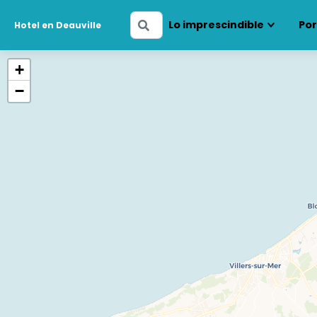
Ingresa
Lo imprescindible
Por
Hotel en Deauville
tus
fechas
+
−