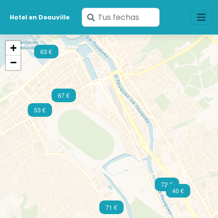
Ingresa
Hotel en Deauville
tus
fechas
+
63 €
−
67 €
53 €
72 €
40 €
71 €