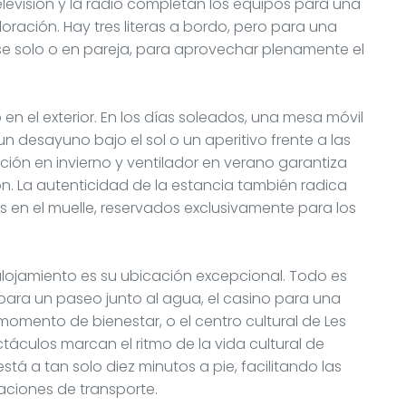
visión y la radio completan los equipos para una
ración. Hay tres literas a bordo, pero para una
e solo o en pareja, para aprovechar plenamente el
o en el exterior. En los días soleados, una mesa móvil
n desayuno bajo el sol o un aperitivo frente a las
cción en invierno y ventilador en verano garantiza
n. La autenticidad de la estancia también radica
s en el muelle, reservados exclusivamente para los
alojamiento es su ubicación excepcional. Todo es
 para un paseo junto al agua, el casino para una
omento de bienestar, o el centro cultural de Les
táculos marcan el ritmo de la vida cultural de
está a tan solo diez minutos a pie, facilitando las
ciones de transporte.