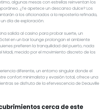
timo, algunas mesas con estrellas reinventan los
poráneo. ¿Te apetece un descanso dulce? Los
ntarán a los aficionados a la repostería refinada,
un día de exploración.
 Una salida al casino para probar suerte, un
cóctel en un bar lounge prolongan el ambiente
ienes prefieren la tranquilidad del puerto, nada
l Madi, mecido por el movimiento discreto de los
eriencia diferente, un entorno singular donde el
tre confort minimalista y evasión total, ofrece una
ientras se disfruta de la efervescencia de Deauville
cubrimientos cerca de este