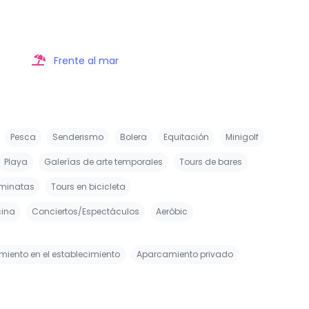
Frente al mar
Pesca
Senderismo
Bolera
Equitación
Minigolf
Playa
Galerías de arte temporales
Tours de bares
minatas
Tours en bicicleta
cina
Conciertos/Espectáculos
Aeróbic
iento en el establecimiento
Aparcamiento privado