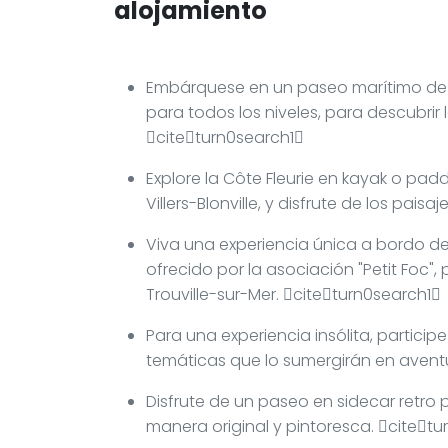
alojamiento
Embárquese en un paseo marítimo de d
para todos los niveles, para descubrir 
citeturn0search1
Explore la Côte Fleurie en kayak o padd
Villers-Blonville, y disfrute de los pa
Viva una experiencia única a bordo del
ofrecido por la asociación "Petit Foc",
Trouville-sur-Mer. citeturn0search1
Para una experiencia insólita, partici
temáticas que lo sumergirán en avent
Disfrute de un paseo en sidecar retro 
manera original y pintoresca. citet