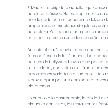
El Madi está dirigido a aquellos que busca
hoteleros clásicos. No es simplemente un al
donde cada detalle recuerda la dulzura de 
proporciona sensaciones singulares, entre
naturaleza. Ya sea para una pausa románt
entorno se presta a una desconexión total,
Durante el día, Deauville ofrece una multit
famoso Paseo de las Planches, bordeado 
actores de Hollywood, invita a un paseo en
historia local, una visita a Les Franciscain
exposiciones variadas. Los amantes de la 
Morny o optar por una caminata a través d
pintorescos.
En cuanto a la gastronomía, la ciudad está
almuerzo con vistas, los restaurantes fre