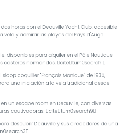
os horas con el Deauville Yacht Club, accesible
la vela y admirar las playas del Pays d'Auge.
le, disponibles para alquiler en el Pôle Nautique
isajes costeros normandos. citeturn0search1
 sloop coquillier "François Monique" de 1935,
 para una iniciación a la vela tradicional desde
pe en un escape room en Deauville, con diversas
uras cautivadoras. citeturn0search9
para descubrir Deauville y sus alrededores de una
urn0search3