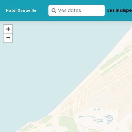
Saisissez
Les indisp
Hotel Deauville
vos
dates
+
−