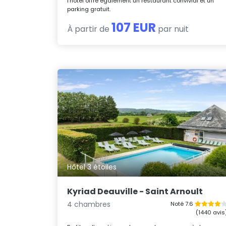
l’hôtel offre également un restaurant convivial et un
parking gratuit.
107 EUR
À partir de
par nuit
Hôtel 3 étoiles
Kyriad Deauville - Saint Arnoult
4 chambres
Noté 7.6
(1440 avis