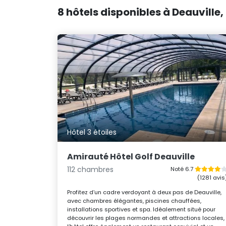
8 hôtels disponibles à Deauville, 
Hôtel 3 étoiles
Amirauté Hôtel Golf Deauville
112 chambres
Noté 6.7
(1281 avis
Profitez d’un cadre verdoyant à deux pas de Deauville,
avec chambres élégantes, piscines chauffées,
installations sportives et spa. Idéalement situé pour
découvrir les plages normandes et attractions locales,