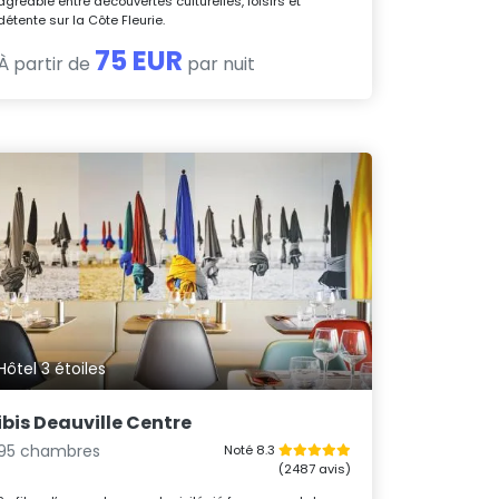
agréable entre découvertes culturelles, loisirs et
détente sur la Côte Fleurie.
75 EUR
À partir de
par nuit
Hôtel 3 étoiles
ibis Deauville Centre
95 chambres
Noté 8.3
(2487 avis)