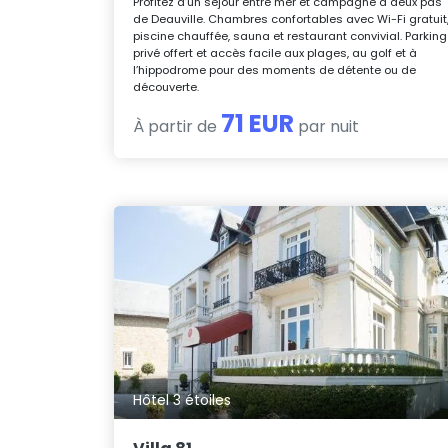
Profitez d’un séjour entre mer et campagne à deux pas
de Deauville. Chambres confortables avec Wi-Fi gratuit
piscine chauffée, sauna et restaurant convivial. Parking
privé offert et accès facile aux plages, au golf et à
l’hippodrome pour des moments de détente ou de
découverte.
71 EUR
À partir de
par nuit
Hôtel 3 étoiles