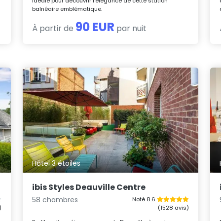
idéale pour découvrir l’élégance de cette station
balnéaire emblématique.
90 EUR
À partir de
par nuit
Hôtel 3 étoiles
ibis Styles Deauville Centre
58 chambres
Noté 8.6
)
(1528 avis)