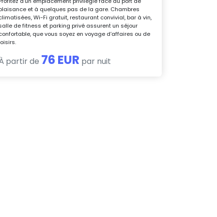
Profitez d’un emplacement privilégié face au port de
plaisance et à quelques pas de la gare. Chambres
climatisées, Wi-Fi gratuit, restaurant convivial, bar à vin,
salle de fitness et parking privé assurent un séjour
confortable, que vous soyez en voyage d’affaires ou de
loisirs.
76 EUR
À partir de
par nuit