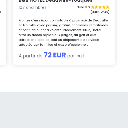
B&B HOTEL Deauville-Touques
107 chambres
Noté 8.6
)
(3305 avis)
Profitez d’un séjour confortable à proximité de Deauville
et Trouville, avec parking gratuit, chambres climatisées
et petit-déjeuner à volonté. Idéalement situé, l’hôtel
offre un accès rapide aux plages, au golf et aux
attractions locales, tout en disposant de services
adaptés aux familles et aux professionnels.
72 EUR
À partir de
par nuit