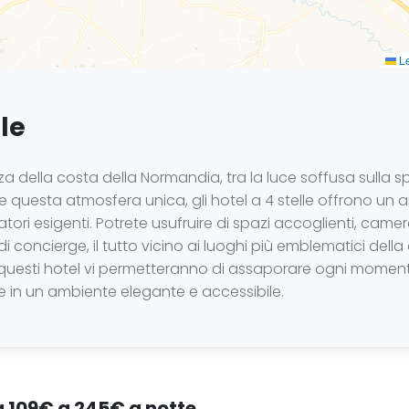
Le
lle
della costa della Normandia, tra la luce soffusa sulla sp
questa atmosfera unica, gli hotel a 4 stelle offrono un a
tori esigenti. Potrete usufruire di spazi accoglienti, came
di concierge, il tutto vicino ai luoghi più emblematici dell
uesti hotel vi permetteranno di assaporare ogni momento. L
le in un ambiente elegante e accessibile.
da 109€ a 245€ a notte