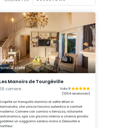
Hotel 4 stelle
Les Manoirs de Tourgéville
69 camere
Voto 9
(1054 recensioni)
Scoprite un tranquillo dominio di sette ettari in
Normandia, che unisce fascino autentico e comfort
moderno. Camere con camino o terrazza, ristorante
bistronomico, spa con piscina interna e cinema privato:
godetevi un soggiorno sereno vicino a Deauville e
Honfleur.