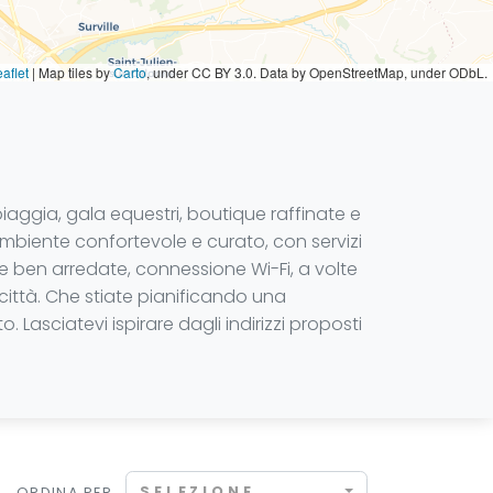
aflet
|
Map tiles by
Carto
, under CC BY 3.0. Data by OpenStreetMap, under ODbL.
iaggia, gala equestri, boutique raffinate e
mbiente confortevole e curato, con servizi
re ben arredate, connessione Wi-Fi, a volte
a città. Che stiate pianificando una
asciatevi ispirare dagli indirizzi proposti
SELEZIONE
ORDINA PER