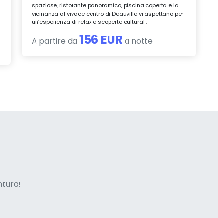
spaziose, ristorante panoramico, piscina coperta e la
vicinanza al vivace centro di Deauville vi aspettano per
un’esperienza di relax e scoperte culturali.
156 EUR
A partire da
a notte
ne italian
entura!