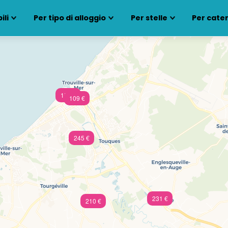
ili
Per tipo di alloggio
Per stelle
Per cate
156 €
109 €
245 €
231 €
210 €