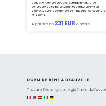
Deauville. Camere eleganti, cottage privati, area
benessere e piscina esterna riscaldata offrono un
ambiente sereno e raffinato per rilassarsi ed esplorare
la regione.
231 EUR
A partire da
a notte
Versio
DORMIRE BENE A DEAUVILLE
Trovare l’hotel giusto è già l'inizio dell'avv
English version