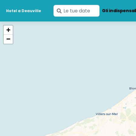
Inserisci
Gli indispensab
Hotel a Deauville
le
tue
+
date
−