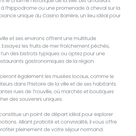
nt le charme historique de la ville. Les amateurs
e à l’hippodrome ou une promenade à cheval sur la
mbiance unique du Casino Barrière, un lieu idéal pour
lle et ses environs offrent une multitude
. Essayez les fruits de mer fraîchement pêchés,
’un des bistrots typiques ou optez pour une
estaurants gastronomiques de la région.
récieront également les musées locaux, comme le
teurs dans l’histoire de la ville et de ses habitants.
antes rues de Trouville, où marchés et boutiques
icher des souvenirs uniques.
constitue un point de départ idéal pour explorer
ons. Alliant praticité et convivialité, il vous offre
rofiter pleinement de votre séjour normand.