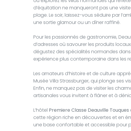
ou explorez les villas normandes qui reflète
d’équitation ne manqueront pas une visit
plage. Le soir, laissez-vous séduire par l’a
une sortie glamour ou un dîner raffiné.
Pour les passionnés de gastronomie, Deauvi
d’adresses où savourer les produits locaux
dégustez des spécialités normandes dans l
expérience plus contemporaine dans les r
Les amateurs d’histoire et de culture app
Musée Villa Strassburger, qui plonge ses visi
Enfin, ne manquez pas de visiter les charm
artisanales vous invitent à flâner et à dén
L’hôtel
Premiere Classe Deauville Touques
cette région riche en découvertes et en émoti
une base confortable et accessible pour p