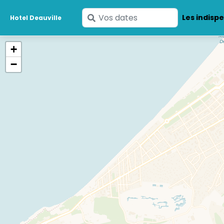
Saisissez
Les indisp
Hotel Deauville
vos
dates
+
−