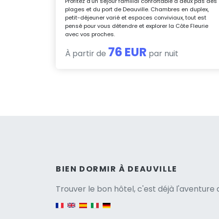
Profitez d’un séjour familial confortable à deux pas des
plages et du port de Deauville. Chambres en duplex,
petit-déjeuner varié et espaces conviviaux, tout est
pensé pour vous détendre et explorer la Côte Fleurie
avec vos proches.
76 EUR
À partir de
par nuit
Versio
BIEN DORMIR À DEAUVILLE
Trouver le bon hôtel, c'est déjà l'aventur
English version