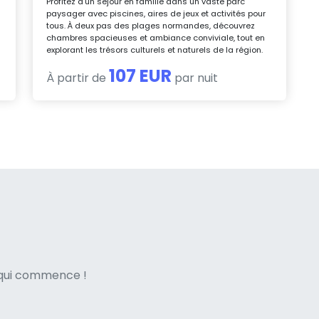
Profitez d’un séjour en famille dans un vaste parc
paysager avec piscines, aires de jeux et activités pour
tous. À deux pas des plages normandes, découvrez
chambres spacieuses et ambiance conviviale, tout en
explorant les trésors culturels et naturels de la région.
107 EUR
À partir de
par nuit
ne italian
e qui commence !