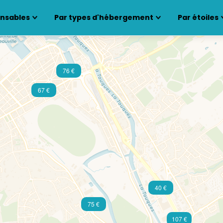
ensables
Par types d'hébergement
Par étoiles
76 €
67 €
40 €
75 €
107 €