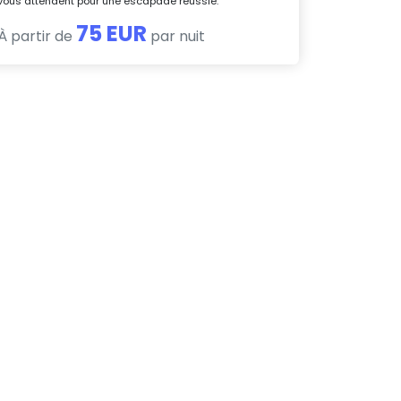
vous attendent pour une escapade réussie.
75 EUR
À partir de
par nuit