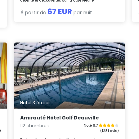
détente et découvertes sur la Côte Fleurie.
67 EUR
À partir de
par nuit
Hôtel 3 étoiles
Amirauté Hôtel Golf Deauville
112 chambres
Noté 6.7
)
(1281 avis)